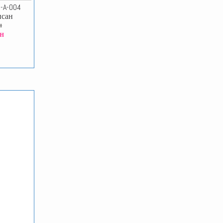
-A-004
исан
н
рн