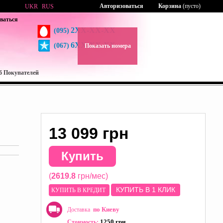
Авторизоваться
Корзина
(пусто)
UKR
RUS
ваться
2XX-XX-XX
(095)
6XX-XX-XX
(067)
Показать номера
б Покупателей
13 099 грн
Купить
(
2619.8
грн/мес)
КУПИТЬ В 1 КЛИК
КУПИТЬ В КРЕДИТ
по Киеву
Доставка
1250 грн
Стоимость: