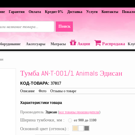
ине
Гарантия
Оплата
Кредит 0%
Доставка
Услуги
Контакты
Пожало
Акции
Распродажа
оборудование
Аксессуары
Матрасы
Клу
ан
Тумба AN-T-001/1 Animals Эдисан
КОД-ТОВАРА:
37017
Описание
Фото
Отзывы о товаре
Характеристики товара
Производитель:
Эдисан
(
все товары производителя
)
Ширина тумбочки, мм :
от 900 до 1100
Основной цвет (оттенок) :