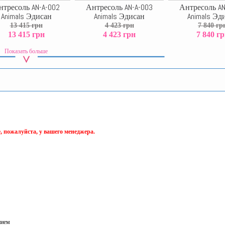
нтресоль AN-A-002
Антресоль AN-A-003
Антресоль AN
Animals Эдисан
Animals Эдисан
Animals Эд
13 415 грн
4 423 грн
7 840 гр
13 415 грн
4 423 грн
7 840 г
Показать больше
, пожалуйста, у вашего менеджера.
нием