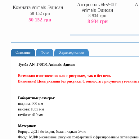
Антресоль AN-A-001
А
Комната Animals Эдисан
Animals Эдисан
50 152 грн
8 934 грн
50 152 грн
8 934 грн
Описание
Фото
Характеристики
Тумба AN-T-001/1 Animals Эдисан
Возможно изготовление как с рисунком, так и без него.
Внимание! Цена указана без рисунка. Стоимость с рисунком уточняйте
Габаритные размеры:
ширина: 900 мм
высота: 1055 мм
глубина: 410 мм
Материал:
Корпус: ДСП Swisspan, белая гладкая Элит
Фасад: МДФ рисованное, рисунок трафаретный с фрезированым патинирова