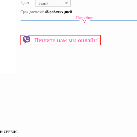
Цвет :
Белый
Срок доставки:
46 рабочих дней
Подробнее
Материал изготовления каркаса
ЛДСП
Материал изготовления фасада
МДФ
Пол
Универсальный
Пишите нам мы онлайн!
Страна производитель
Украина
Й СЕРВИС