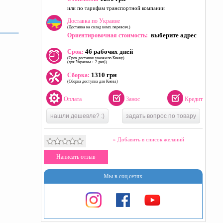
или по тарифам транспортной компании
Доставка по Украине
(Доставка на склад комп. перевозч.)
выберите адрес
Ориентировочная стоимость:
46 рабочих дней
Срок:
(Срок доставки указан по Киеву)
(для Украины + 2 дня))
1310 грн
Сборка:
(Сборка доступна для Киева)
Оплата
Занос
Кредит
нашли дешевле? :)
задать вопрос по товару
» Добавить в список желаний
Написать отзыв
Мы в соц.сетях