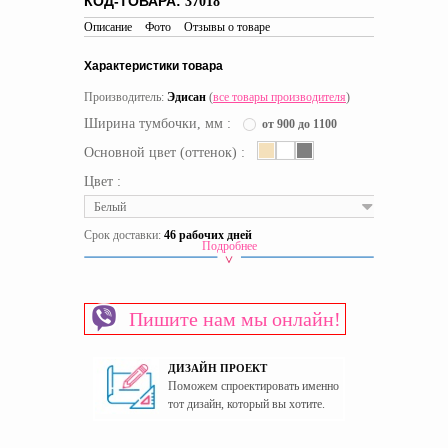
КОД-ТОВАРА:
37018
Описание
Фото
Отзывы о товаре
Характеристики товара
Производитель:
Эдисан
(
все товары производителя
)
Ширина тумбочки, мм :
от 900 до 1100
Основной цвет (оттенок) :
Цвет :
Белый
Срок доставки:
46 рабочих дней
Подробнее
Материал изготовления каркаса
ЛДСП
Материал изготовления фасада
МДФ
Пишите нам мы онлайн!
Пол
Универсальный
Страна производитель
Украина
ДИЗАЙН ПРОЕКТ
Поможем спроектировать именно
тот дизайн, который вы хотите.