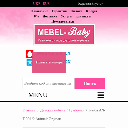
Корзина
(пусто)
UKR
RUS
О магазине
Гарантия
Оплата
Кредит
0%
Доставка
Услуги
Контакты
Пожаловаться
2XX-XX-XX
(095)
6XX-XX-XX
(067)
Показать номера
MENU
Главная
/
Детская мебель
/
Тумбочки
/
Тумба AN-
T-001/2 Animals Эдисан