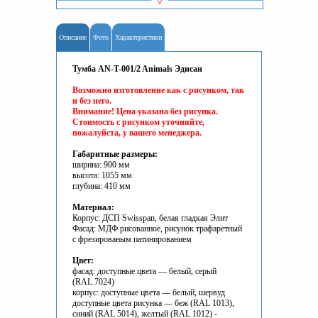
Описание
Фото
Характеристики
Тумба AN-T-001/2 Animals Эдисан
Возможно изготовление как с рисунком, так
и без него.
Внимание! Цена указана без рисунка.
Стоимость с рисунком уточняйте,
пожалуйста, у вашего менеджера.
Габаритные размеры:
ширина: 900 мм
высота: 1055 мм
глубина: 410 мм
Материал:
Корпус: ДСП Swisspan, белая гладкая Элит
Фасад: МДФ рисованное, рисунок трафаретный
с фрезированым патинированием
Цвет:
фасад: доступные цвета — белый, серый
(RAL 7024)
корпус: доступные цвета — белый, шервуд
доступные цвета рисунка — беж (RAL 1013),
синий (RAL 5014), желтый (RAL 1012) -