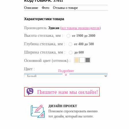
КОД-ТОВАРА:
37011
Описание
Фото
Отзывы о товаре
Характеристики товара
Производитель:
Эдисан
(
все товары производителя
)
Высота стеллажа, мм :
от 1900 до 2000
Глубина стеллажа, мм :
от 400 до 500
Ширина стеллажа, мм :
до 600
Основной цвет (оттенок) :
Цвет :
Подробнее
Белый
Срок доставки:
46 рабочих дней
Пишите нам мы онлайн!
Материал изготовления каркаса
ЛДСП
Материал изготовления фасада
МДФ
ДИЗАЙН ПРОЕКТ
Пол
Универсальный
Поможем спроектировать именно
Страна производитель
Украина
тот дизайн, который вы хотите.