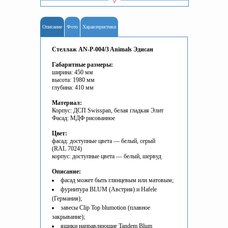
Описание
Фото
Характеристики
Стеллаж AN-P-004/3 Animals Эдисан
Габаритные размеры:
ширина: 450 мм
высота: 1980 мм
глубина: 410 мм
Материал:
Корпус: ДСП Swisspan, белая гладкая Элит
Фасад: МДФ рисованное
Цвет:
фасад: доступные цвета — белый, серый
(RAL 7024)
корпус: доступные цвета — белый, шервуд
Описание:
фасад может быть глянцевым или матовым;
фурнитура BLUM (Австрия) и Hafele
(Германия);
завесы Clip Top blumotion (плавное
закрывание);
ящики направляющие Tandem Blum