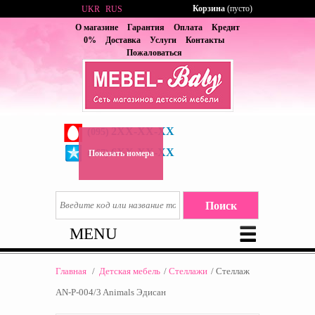
Корзина
(пусто)
UKR
RUS
О магазине
Гарантия
Оплата
Кредит
0%
Доставка
Услуги
Контакты
Пожаловаться
2XX-XX-XX
(095)
6XX-XX-XX
(067)
Показать номера
MENU
Главная
/
Детская мебель
/
Стеллажи
/
Стеллаж
AN-P-004/3 Animals Эдисан